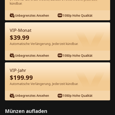
kündbar.
Kostenlos in der App ansehen
Unbegrenztes Ansehen
1080p Hohe Qualität
VIP-Monat
$
39.99
Automatische Verlängerung. Jederzeit kündbar.
Unbegrenztes Ansehen
1080p Hohe Qualität
Episode 27 - Schwanger und vom
Milliardär verwöhnt Kompletter Film
VIP-Jahr
$
199.99
0-49
50-56
Alle Episoden
Automatische Verlängerung. Jederzeit kündbar.
27
28
29
30
31
3
Unbegrenztes Ansehen
1080p Hohe Qualität
Münzen aufladen