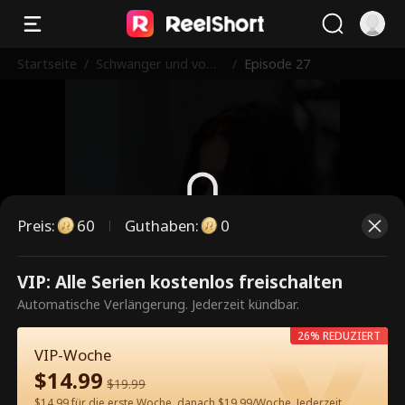
Startseite
/
Schwanger und vom
/
Episode 27
Milliardär verwöhnt
Preis
:
60
Guthaben
:
0
Dies ist eine kostenpflichtige
VIP: Alle Serien kostenlos freischalten
Episode. Bitte entsperren, um
Automatische Verlängerung. Jederzeit kündbar.
weiterzusehen.
26% REDUZIERT
VIP-Woche
$
14.99
$
19.99
60
Jetzt entsperren
$14.99 für die erste Woche, danach $19.99/Woche. Jederzeit