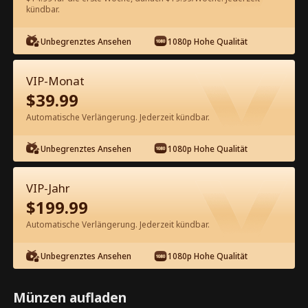
60
Jetzt entsperren
kündbar.
Unbegrenztes Ansehen
1080p Hohe Qualität
Kostenlos in der App ansehen
VIP-Monat
$
39.99
Automatische Verlängerung. Jederzeit kündbar.
Unbegrenztes Ansehen
1080p Hohe Qualität
Episode 28 - Den Löwen bändigen:
VIP-Jahr
Milliardär auf Fahrrädern
$
199.99
Kompletter Film
Automatische Verlängerung. Jederzeit kündbar.
0-49
50-65
Alle Episoden
Unbegrenztes Ansehen
1080p Hohe Qualität
28
29
30
31
32
3
Münzen aufladen