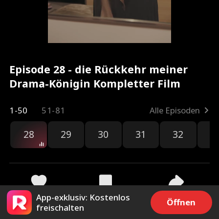
Episode 28 - die Rückkehr meiner
Drama-Königin Kompletter Film
1-50
51-81
Alle Episoden
28
29
30
31
32
3
App-exklusiv: Kostenlos
2.1k
4.4k
Teilen
Öffnen
freischalten