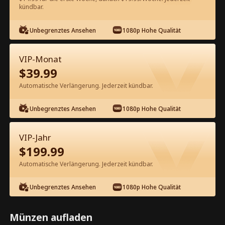
kündbar.
Kostenlos in der App ansehen
Unbegrenztes Ansehen
1080p Hohe Qualität
VIP-Monat
$
39.99
Automatische Verlängerung. Jederzeit kündbar.
Unbegrenztes Ansehen
1080p Hohe Qualität
Episode 28 - Ich habe fünf
Superbrüder Kompletter Film
VIP-Jahr
$
199.99
0-49
50-75
Alle Episoden
Automatische Verlängerung. Jederzeit kündbar.
28
29
30
31
32
3
Unbegrenztes Ansehen
1080p Hohe Qualität
Münzen aufladen