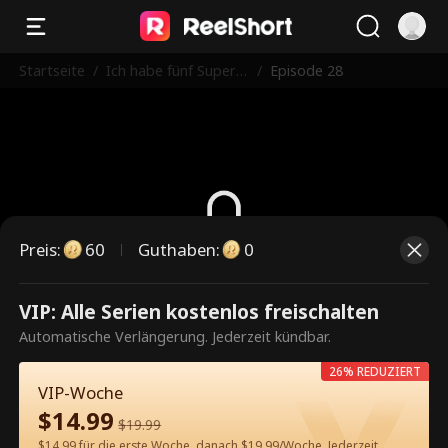
Startseite
/
Ich habe fünf Superb
/
Episode 28
rüder
Preis
:
60
Guthaben
:
0
Dies ist eine kostenpflichtige
VIP: Alle Serien kostenlos freischalten
Episode. Bitte entsperren, um
Automatische Verlängerung. Jederzeit kündbar.
weiterzusehen.
26% REDUZIERT
VIP-Woche
$
14.99
$
19.99
60
Jetzt entsperren
$14.99 für die erste Woche, danach $19.99/Woche. Jederzeit