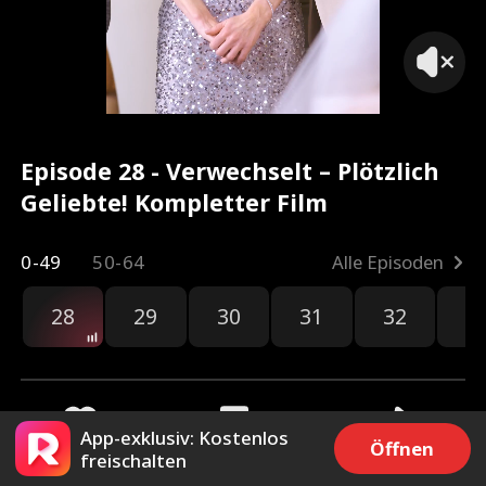
Episode 28 - Verwechselt – Plötzlich
Geliebte! Kompletter Film
0-49
50-64
Alle Episoden
28
29
30
31
32
3
App-exklusiv: Kostenlos
Öffnen
freischalten
3.3k
73.6k
Teilen