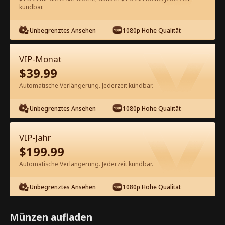
kündbar.
Kostenlos in der App ansehen
Unbegrenztes Ansehen
1080p Hohe Qualität
VIP-Monat
$
39.99
Automatische Verlängerung. Jederzeit kündbar.
Unbegrenztes Ansehen
1080p Hohe Qualität
Episode 29 - Die Erbin ist wild für
Liebe Kompletter Film
VIP-Jahr
$
199.99
1-50
51-77
Alle Episoden
Automatische Verlängerung. Jederzeit kündbar.
29
30
31
32
33
3
Unbegrenztes Ansehen
1080p Hohe Qualität
Münzen aufladen