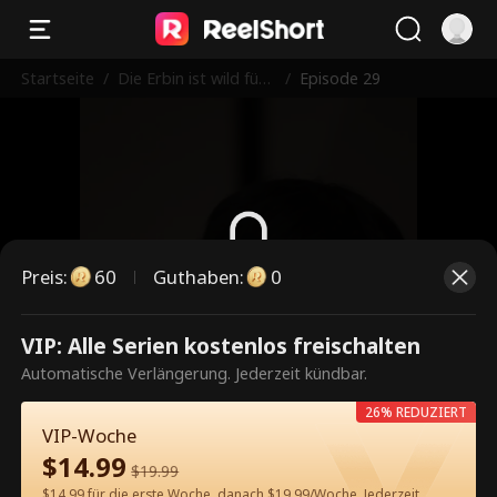
Startseite
/
Die Erbin ist wild für
/
Episode 29
Liebe
Preis
:
60
Guthaben
:
0
Dies ist eine kostenpflichtige
VIP: Alle Serien kostenlos freischalten
Episode. Bitte entsperren, um
Automatische Verlängerung. Jederzeit kündbar.
weiterzusehen.
26% REDUZIERT
VIP-Woche
$
14.99
$
19.99
60
Jetzt entsperren
$14.99 für die erste Woche, danach $19.99/Woche. Jederzeit