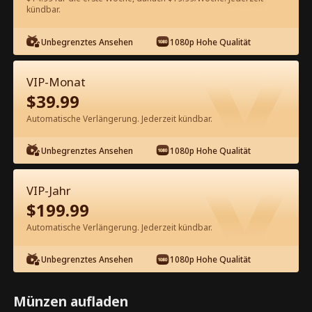
kündbar.
Kostenlos in der App ansehen
Unbegrenztes Ansehen
1080p Hohe Qualität
VIP-Monat
$
39.99
Automatische Verlängerung. Jederzeit kündbar.
Unbegrenztes Ansehen
1080p Hohe Qualität
Episode 29 - Die Rückkehr der
verlorenen Erbin Kompletter Film
VIP-Jahr
$
199.99
1-50
51-90
Alle Episoden
Automatische Verlängerung. Jederzeit kündbar.
29
30
31
32
33
3
Unbegrenztes Ansehen
1080p Hohe Qualität
Münzen aufladen