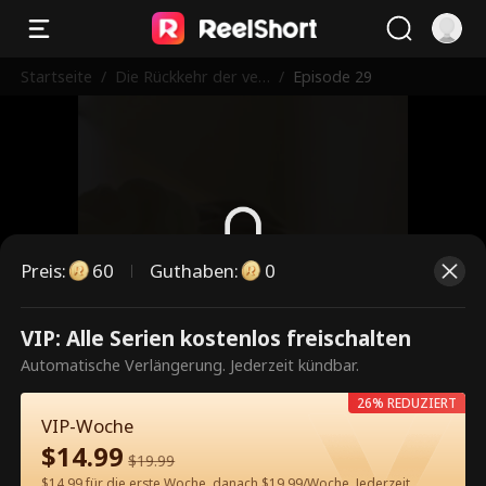
Startseite
/
Die Rückkehr der verl
/
Episode 29
orenen Erbin
Preis
:
60
Guthaben
:
0
Dies ist eine kostenpflichtige
VIP: Alle Serien kostenlos freischalten
Episode. Bitte entsperren, um
Automatische Verlängerung. Jederzeit kündbar.
weiterzusehen.
26% REDUZIERT
VIP-Woche
$
14.99
$
19.99
60
Jetzt entsperren
$14.99 für die erste Woche, danach $19.99/Woche. Jederzeit