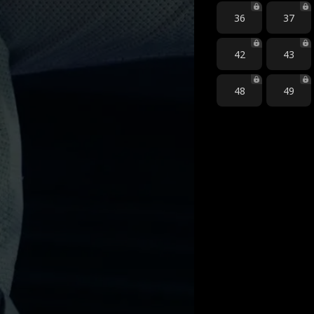
36
37
42
43
48
49