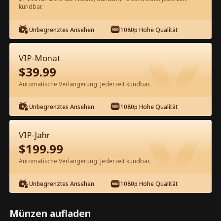
60
Jetzt entsperren
kündbar.
Unbegrenztes Ansehen
1080p Hohe Qualität
Kostenlos in der App ansehen
VIP-Monat
$
39.99
Automatische Verlängerung. Jederzeit kündbar.
Unbegrenztes Ansehen
1080p Hohe Qualität
Episode 29 - Geh weg, Stiefmutter, du
VIP-Jahr
hast es ganz falsch! Kompletter Film
$
199.99
Automatische Verlängerung. Jederzeit kündbar.
0-49
50-55
Alle Episoden
Unbegrenztes Ansehen
1080p Hohe Qualität
29
30
31
32
33
3
Münzen aufladen