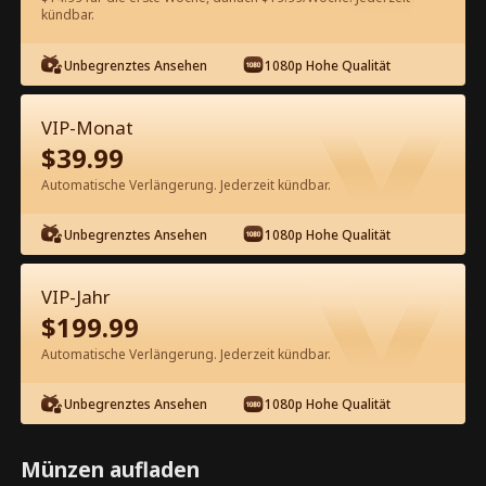
60
Jetzt entsperren
kündbar.
Unbegrenztes Ansehen
1080p Hohe Qualität
Kostenlos in der App ansehen
VIP-Monat
$
39.99
Automatische Verlängerung. Jederzeit kündbar.
Unbegrenztes Ansehen
1080p Hohe Qualität
Episode 29 - Schwanger und
VIP-Jahr
verheiratet mit einem Filmstar
$
199.99
Kompletter Film
Automatische Verlängerung. Jederzeit kündbar.
0-49
50-70
Alle Episoden
Unbegrenztes Ansehen
1080p Hohe Qualität
29
30
31
32
33
3
Münzen aufladen