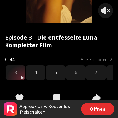
Episode 3 - Die entfesselte Luna
Kompletter Film
0-44
Alle Episoden
3
4
5
6
7
8
App-exklusiv: Kostenlos
275
12.2k
Teilen
Öffnen
freischalten