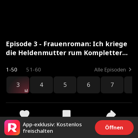
Episode 3 - Frauenroman: Ich kriege
die Heldenmutter rum Kompletter
Film
1-50
51-60
Alle Episoden
3
4
5
6
7
8
App-exklusiv: Kostenlos
125
413
Teilen
Öffnen
freischalten