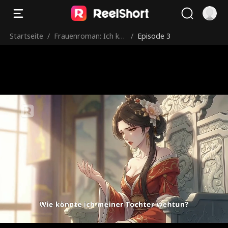
Startseite
/
Frauenroman: Ich kri
/
Episode 3
ege die Heldenmutte
r rum