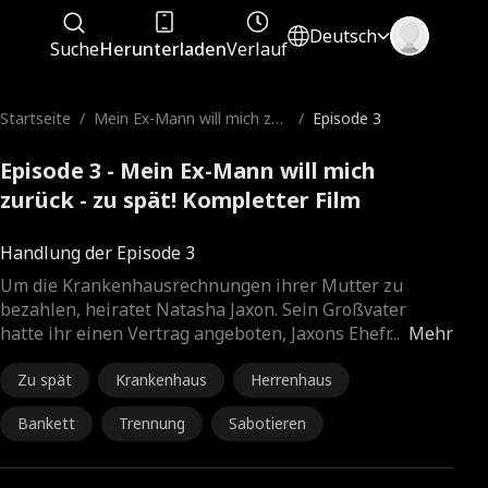
Deutsch
Suche
Herunterladen
Verlauf
Startseite
/
Mein Ex-Mann will mich zur
/
Episode 3
ück - zu spät!
Episode 3 - Mein Ex-Mann will mich
zurück - zu spät! Kompletter Film
Handlung der Episode 3
Um die Krankenhausrechnungen ihrer Mutter zu
bezahlen, heiratet Natasha Jaxon. Sein Großvater
hatte ihr einen Vertrag angeboten, Jaxons Ehefr
...
Mehr
Zu spät
Krankenhaus
Herrenhaus
Bankett
Trennung
Sabotieren