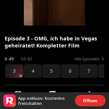
Episode 3 - OMG, ich habe in Vegas
geheiratet! Kompletter Film
0-49
50-83
Alle Episoden
3
4
5
6
7
8
App-exklusiv: Kostenlos
Öffnen
freischalten
2.1k
74.2k
Teilen