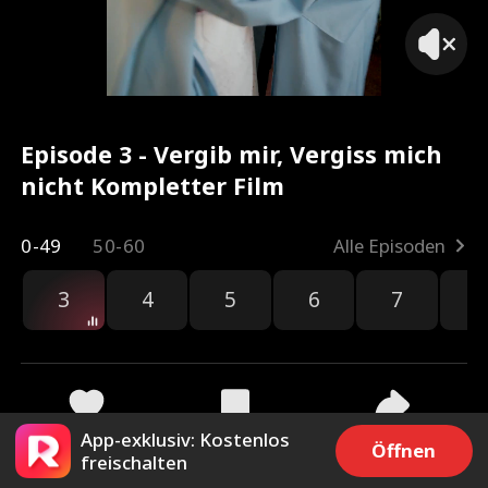
Episode 3 - Vergib mir, Vergiss mich
nicht Kompletter Film
0-49
50-60
Alle Episoden
3
4
5
6
7
8
App-exklusiv: Kostenlos
474
5.7k
Teilen
Öffnen
freischalten