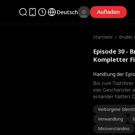
Aufladen
Deutsch
Startseite
/
Bruder, 
Episode 30 - B
Kompletter F
Handlung der Epis
Bis zum Tod ihrer 
vier Geschwister a
einander hatten. D
Verborgene Identi
Verwandlung
I
Missverständnis