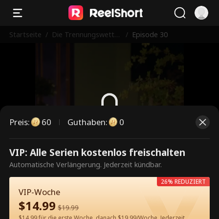
Startseite
/
Die Trennungswette
/
Episode 30
mit meinem Milliardä
rs-Ex
Preis
:
60
Guthaben
:
0
Dies ist eine kostenpflichtige
VIP: Alle Serien kostenlos freischalten
Episode. Bitte entsperren, um
Automatische Verlängerung. Jederzeit kündbar.
weiterzusehen.
26% REDUZIERT
VIP-Woche
$
14.99
$
19.99
60
Jetzt entsperren
$14.99 für die erste Woche, danach $19.99/Woche. Jederzeit