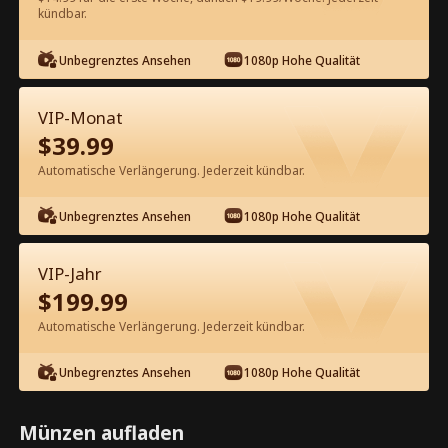
kündbar.
Kostenlos in der App ansehen
Unbegrenztes Ansehen
1080p Hohe Qualität
VIP-Monat
$
39.99
Automatische Verlängerung. Jederzeit kündbar.
Unbegrenztes Ansehen
1080p Hohe Qualität
Episode 30 - Die Trennungswette mit
meinem Milliardärs-Ex Kompletter
VIP-Jahr
Film
$
199.99
0-49
50-59
Alle Episoden
Automatische Verlängerung. Jederzeit kündbar.
30
31
32
33
34
3
Unbegrenztes Ansehen
1080p Hohe Qualität
Münzen aufladen