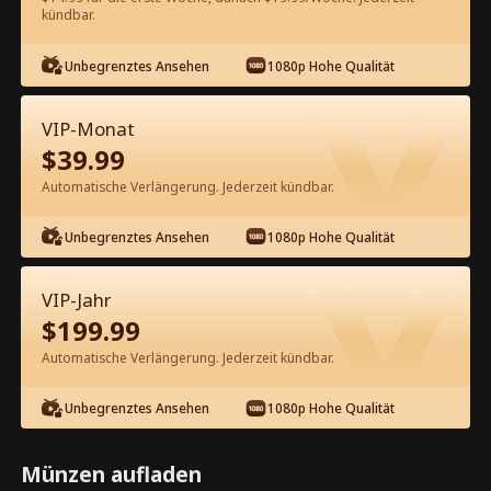
60
Jetzt entsperren
kündbar.
Unbegrenztes Ansehen
1080p Hohe Qualität
Kostenlos in der App ansehen
VIP-Monat
$
39.99
Automatische Verlängerung. Jederzeit kündbar.
Unbegrenztes Ansehen
1080p Hohe Qualität
Episode 30 - Mein Ex ist bei den Navy
VIP-Jahr
SEALs Kompletter Film
$
199.99
Automatische Verlängerung. Jederzeit kündbar.
0-49
50-85
Alle Episoden
Unbegrenztes Ansehen
1080p Hohe Qualität
30
31
32
33
34
3
Münzen aufladen