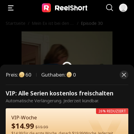
Startseite
/
Mein Ex ist bei den N
/
Episode 30
avy SEALs
Preis
:
60
Guthaben
:
0
VIP: Alle Serien kostenlos freischalten
Dies ist eine kostenpflichtige
Automatische Verlängerung. Jederzeit kündbar.
Episode. Bitte entsperren, um
26% REDUZIERT
weiterzusehen.
VIP-Woche
$
14.99
$
19.99
$14.99 für die erste Woche, danach $19.99/Woche. Jederzeit