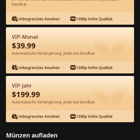
kündbar.
Kostenlos in der App ansehen
Unbegrenztes Ansehen
1080p Hohe Qualität
VIP-Monat
$
39.99
Automatische Verlängerung. Jederzeit kündbar.
Unbegrenztes Ansehen
1080p Hohe Qualität
Episode 30 - Verheiratet durch einen
Irrtum: Die süße Braut des CEO
VIP-Jahr
Kompletter Film
$
199.99
1-50
51-100
Alle Episoden
Automatische Verlängerung. Jederzeit kündbar.
30
31
32
33
34
3
Unbegrenztes Ansehen
1080p Hohe Qualität
Münzen aufladen