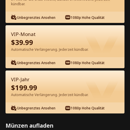
kündbar.
Kostenlos in der App ansehen
Unbegrenztes Ansehen
1080p Hohe Qualität
VIP-Monat
$
39.99
Automatische Verlängerung. Jederzeit kündbar.
Unbegrenztes Ansehen
1080p Hohe Qualität
Episode 30 - Verlobte ist schwanger
von meinem jüngeren Bruder
VIP-Jahr
Kompletter Film
$
199.99
1-39
Alle Episoden
Automatische Verlängerung. Jederzeit kündbar.
30
31
32
33
34
3
Unbegrenztes Ansehen
1080p Hohe Qualität
Münzen aufladen