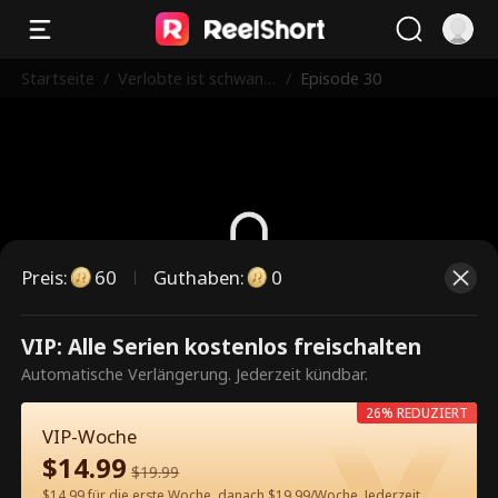
Startseite
/
Verlobte ist schwang
/
Episode 30
er von meinem jünge
ren Bruder
Preis
:
60
Guthaben
:
0
Dies ist eine kostenpflichtige
VIP: Alle Serien kostenlos freischalten
Episode. Bitte entsperren, um
Automatische Verlängerung. Jederzeit kündbar.
weiterzusehen.
26% REDUZIERT
VIP-Woche
$
14.99
$
19.99
60
Jetzt entsperren
$14.99 für die erste Woche, danach $19.99/Woche. Jederzeit