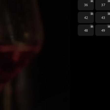
36
37
42
43
48
49