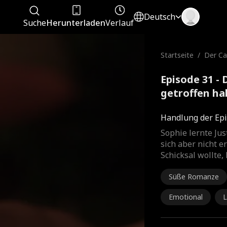
Deutsch
Suche
Herunterladen
Verlauf
Startseite
/
Der Cal
getrof
Episode 31 - 
getroffen ha
Handlung der Epi
Sophie lernte Ju
sich aber nicht er
Schicksal wollte
Süße Romanze
Emotional
L