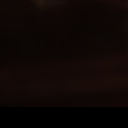
Preis
:
60
Guthaben
:
0