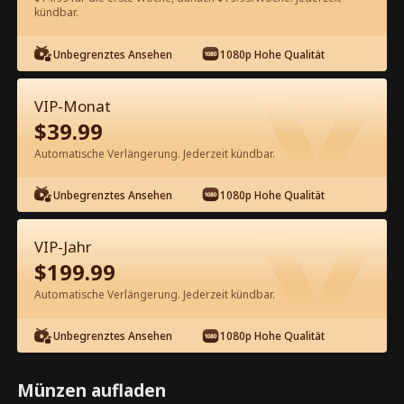
60
Jetzt entsperren
kündbar.
Unbegrenztes Ansehen
1080p Hohe Qualität
Kostenlos in der App ansehen
VIP-Monat
$
39.99
Automatische Verlängerung. Jederzeit kündbar.
Unbegrenztes Ansehen
1080p Hohe Qualität
Episode 31 - Die Erbin ist wild für
VIP-Jahr
Liebe Kompletter Film
$
199.99
Automatische Verlängerung. Jederzeit kündbar.
1-50
51-77
Alle Episoden
Unbegrenztes Ansehen
1080p Hohe Qualität
31
32
33
34
35
3
Münzen aufladen