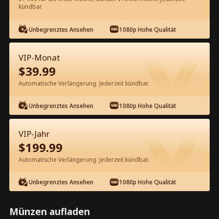
kündbar.
Kostenlos in der App ansehen
Unbegrenztes Ansehen
1080p Hohe Qualität
VIP-Monat
$
39.99
Automatische Verlängerung. Jederzeit kündbar.
Unbegrenztes Ansehen
1080p Hohe Qualität
Episode 31 - Schwimme mein Weg
zurück zu dir Kompletter Film
VIP-Jahr
$
199.99
0-49
50-72
Alle Episoden
Automatische Verlängerung. Jederzeit kündbar.
31
32
33
34
35
3
Unbegrenztes Ansehen
1080p Hohe Qualität
Münzen aufladen