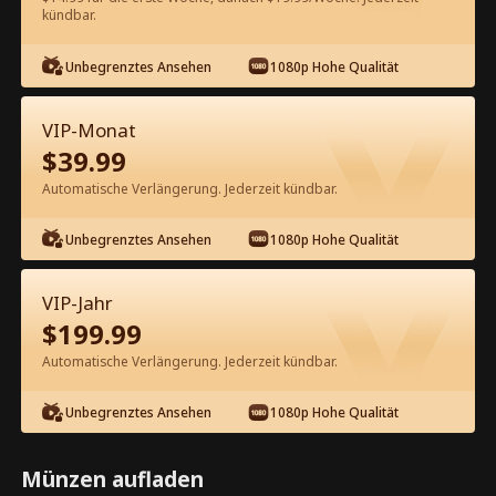
60
Jetzt entsperren
kündbar.
Unbegrenztes Ansehen
1080p Hohe Qualität
Kostenlos in der App ansehen
VIP-Monat
$
39.99
Automatische Verlängerung. Jederzeit kündbar.
Unbegrenztes Ansehen
1080p Hohe Qualität
Episode 31 - Vernarrt in dich, Herr
VIP-Jahr
CEO Kompletter Film
$
199.99
Automatische Verlängerung. Jederzeit kündbar.
0-49
50-77
Alle Episoden
Unbegrenztes Ansehen
1080p Hohe Qualität
31
32
33
34
35
3
Münzen aufladen