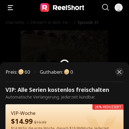
Startseite
/
Vernarrt in dich, Herr
/
Episode 31
CEO
Preis
:
60
Guthaben
:
0
VIP: Alle Serien kostenlos freischalten
Dies ist eine kostenpflichtige
Automatische Verlängerung. Jederzeit kündbar.
Episode. Bitte entsperren, um
26% REDUZIERT
weiterzusehen.
VIP-Woche
$
14.99
$
19.99
$14.99 für die erste Woche, danach $19.99/Woche. Jederzeit