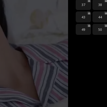
37
38
43
44
49
50