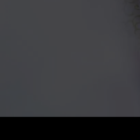
Preis
:
60
Guthaben
:
0