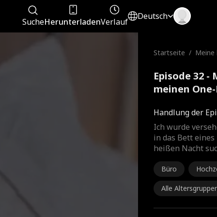
Deutsch
Suche
Herunterladen
Verlauf
Startseite
/
Meine 
meinen
EO
Episode 32 - 
meinen One-
Kompletter 
Handlung der Epi
Ich wurde verseh
in das Bett eines
heißen Nacht such
Büro
Hochz
Alle Altersgruppe