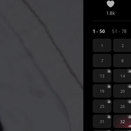
1.8k
1 - 50
51 - 78
1
2
7
8
13
14
19
20
25
26
31
32