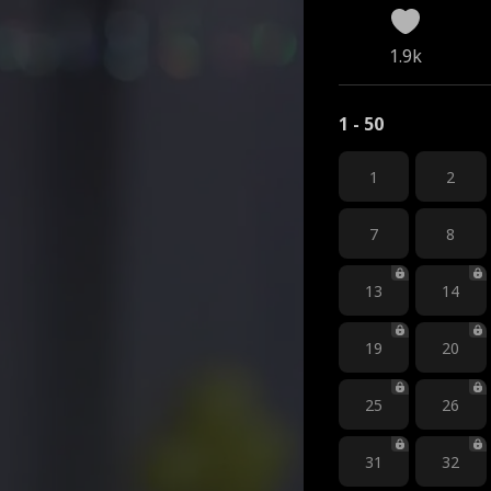
1.9k
1 - 50
1
2
7
8
13
14
19
20
25
26
31
32