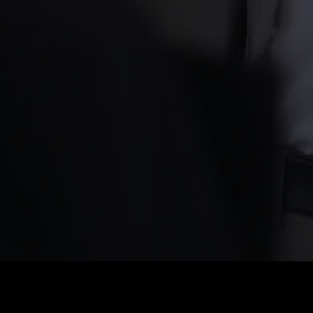
Preis
:
60
Guthaben
:
0