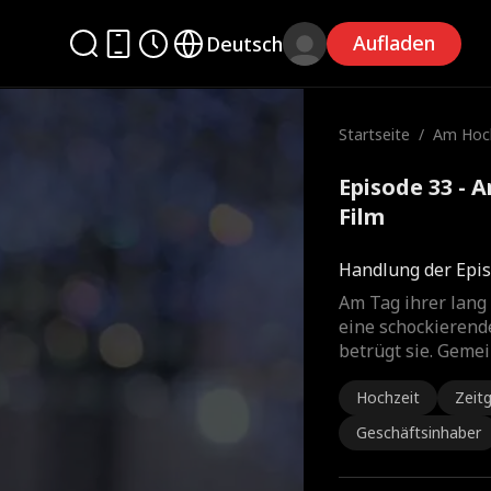
Aufladen
Deutsch
Startseite
/
Am Hoch
Episode 33 - 
Film
Handlung der Epis
Am Tag ihrer lang
eine schockierende
betrügt sie. Geme
Hochzeit
Zeit
Geschäftsinhaber