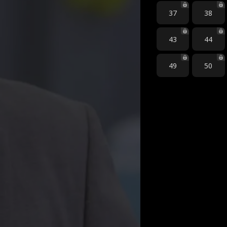
37
38
43
44
49
50