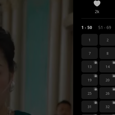
2k
1 - 50
51 - 69
1
2
7
8
13
14
19
20
25
26
31
32