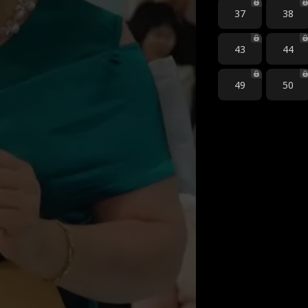
37
38
43
44
49
50