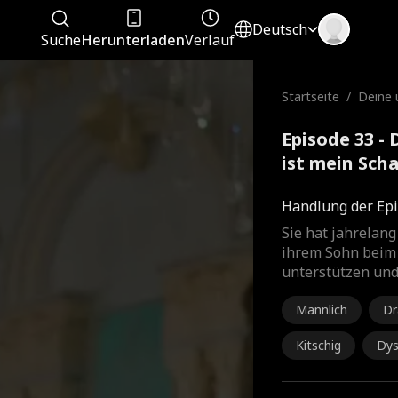
Deutsch
Suche
Herunterladen
Verlauf
Startseite
/
Deine 
r ist m
Episode 33 -
ist mein Sch
Handlung der Epi
Sie hat jahrelang
ihrem Sohn beim
unterstützen und 
Männlich
D
Kitschig
Dys
mili