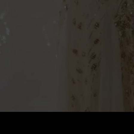
Preis
:
60
Guthaben
:
0