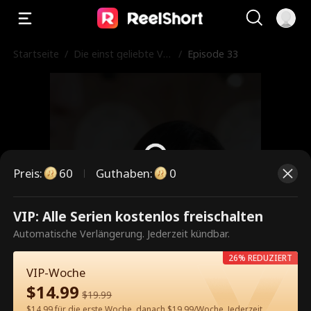
Startseite
/
Die einst geliebte Ver
/
Episode 33
tragsehefrau
Preis
:
60
Guthaben
:
0
VIP: Alle Serien kostenlos freischalten
Dies ist eine kostenpflichtige
Automatische Verlängerung. Jederzeit kündbar.
Episode. Bitte entsperren, um
26% REDUZIERT
weiterzusehen.
VIP-Woche
$
14.99
$
19.99
$14.99 für die erste Woche, danach $19.99/Woche. Jederzeit