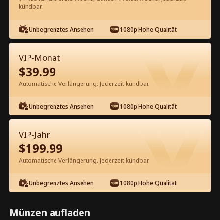
60
Jetzt entsperren
kündbar.
Unbegrenztes Ansehen
1080p Hohe Qualität
Kostenlos in der App ansehen
VIP-Monat
$
39.99
Automatische Verlängerung. Jederzeit kündbar.
Unbegrenztes Ansehen
1080p Hohe Qualität
Episode 33 - Die einst geliebte
VIP-Jahr
Vertragsehefrau Kompletter Film
$
199.99
Automatische Verlängerung. Jederzeit kündbar.
1-50
51-80
Alle Episoden
Unbegrenztes Ansehen
1080p Hohe Qualität
33
34
35
36
37
3
Münzen aufladen