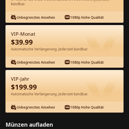
kündbar.
Kostenlos in der App ansehen
Unbegrenztes Ansehen
1080p Hohe Qualität
VIP-Monat
$
39.99
Automatische Verlängerung. Jederzeit kündbar.
Unbegrenztes Ansehen
1080p Hohe Qualität
Episode 33 - Die Erbin hat ihren
Mann auf die schwarze Liste gesetzt
VIP-Jahr
Kompletter Film
$
199.99
1-50
51-85
Alle Episoden
Automatische Verlängerung. Jederzeit kündbar.
33
34
35
36
37
3
Unbegrenztes Ansehen
1080p Hohe Qualität
Münzen aufladen