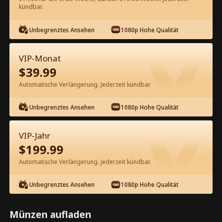
60
Jetzt entsperren
kündbar.
Unbegrenztes Ansehen
1080p Hohe Qualität
Kostenlos in der App ansehen
VIP-Monat
$
39.99
Automatische Verlängerung. Jederzeit kündbar.
Unbegrenztes Ansehen
1080p Hohe Qualität
Episode 33 - Mach Platz! Ich bin der
VIP-Jahr
Endgegner Kompletter Film
$
199.99
Automatische Verlängerung. Jederzeit kündbar.
1-50
51-74
Alle Episoden
Unbegrenztes Ansehen
1080p Hohe Qualität
33
34
35
36
37
3
Münzen aufladen