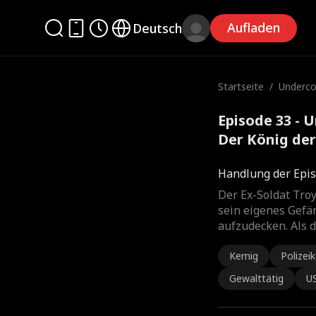
Aufladen
Deutsch
Startseite
/
Underco
Der Köni
Episode 33 - 
Der König der
Handlung der Epis
Der Ex-Soldat Troy
sein eigenes Gefä
aufzudecken. Als 
Kernig
Polizei
Gewalttätig
U