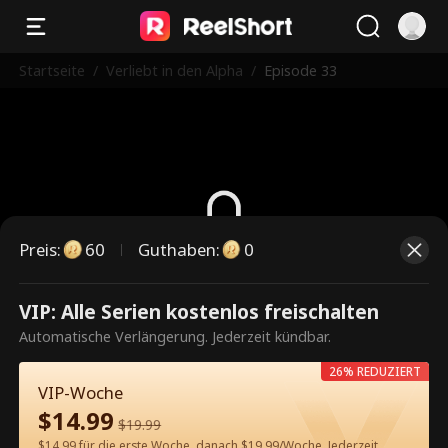
Startseite
/
Verliebt in den Alpha
/
Episode 33
Preis
:
60
Guthaben
:
0
Dies ist eine kostenpflichtige
VIP: Alle Serien kostenlos freischalten
Episode. Bitte entsperren, um
Automatische Verlängerung. Jederzeit kündbar.
weiterzusehen.
26% REDUZIERT
VIP-Woche
$
14.99
$
19.99
60
Jetzt entsperren
$14.99 für die erste Woche, danach $19.99/Woche. Jederzeit