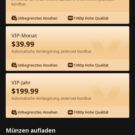
kündbar.
Kostenlos in der App ansehen
Unbegrenztes Ansehen
1080p Hohe Qualität
VIP-Monat
$
39.99
Automatische Verlängerung. Jederzeit kündbar.
Unbegrenztes Ansehen
1080p Hohe Qualität
Episode 33 - Verliebt in den Alpha
Kompletter Film
VIP-Jahr
$
199.99
0-49
50-72
Alle Episoden
Automatische Verlängerung. Jederzeit kündbar.
33
34
35
36
37
3
Unbegrenztes Ansehen
1080p Hohe Qualität
Münzen aufladen