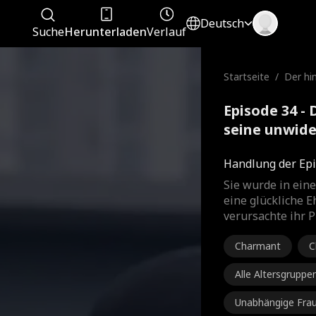
Deutsch
Suche
Herunterladen
Verlauf
Startseite
/
Der hi
seine 
Episode 34 -
seine unwide
Film
Handlung der Epi
Sie wurde in ein
eine glückliche E
verursachte ihr 
Charmant
C
Alle Altersgruppe
Unabhängige Fra