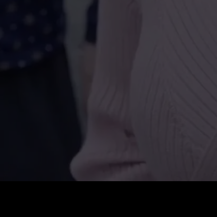
Preis
:
60
Guthaben
:
0