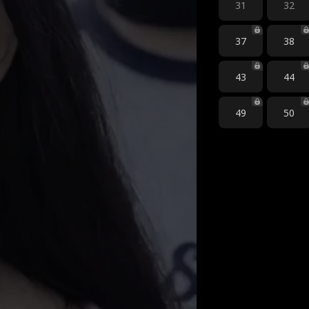
31
32
37
38
43
44
49
50