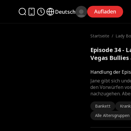
Aufladen
Deutsch
Startseite
/
Lady Bo
gas Bull
Episode 34 - 
Vegas Bullies
Handlung der Epis
Jane gibt sich und
den Vorwürfen vo
nachzugehen. Aber
Bankett
Kran
Alle Altersgruppen