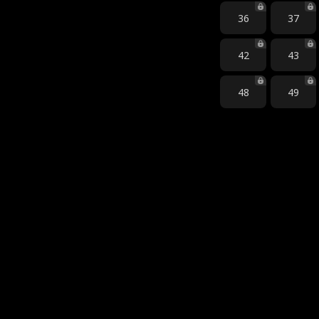
36
37
42
43
48
49