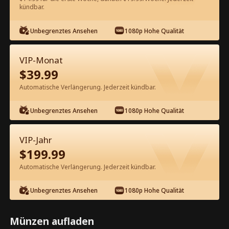
60
Jetzt entsperren
kündbar.
Unbegrenztes Ansehen
1080p Hohe Qualität
Kostenlos in der App ansehen
VIP-Monat
$
39.99
Automatische Verlängerung. Jederzeit kündbar.
Unbegrenztes Ansehen
1080p Hohe Qualität
Episode 34 - Leb Wohl für Immer,
VIP-Jahr
Besitzergreifender CEO Kompletter
$
199.99
Film
Automatische Verlängerung. Jederzeit kündbar.
1-50
51-80
Alle Episoden
Unbegrenztes Ansehen
1080p Hohe Qualität
34
35
36
37
38
3
Münzen aufladen