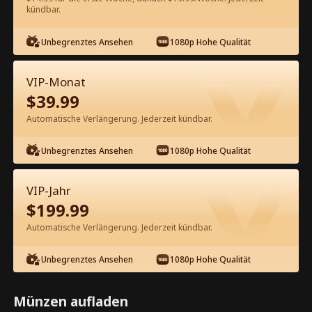
60
Jetzt entsperren
kündbar.
Unbegrenztes Ansehen
1080p Hohe Qualität
Kostenlos in der App ansehen
VIP-Monat
$
39.99
Automatische Verlängerung. Jederzeit kündbar.
Unbegrenztes Ansehen
1080p Hohe Qualität
Episode 35 - Deine unerwünschte
VIP-Jahr
Mutter ist mein Schatz Kompletter
$
199.99
Film
Automatische Verlängerung. Jederzeit kündbar.
1-50
51-69
Alle Episoden
Unbegrenztes Ansehen
1080p Hohe Qualität
35
36
37
38
39
4
Münzen aufladen