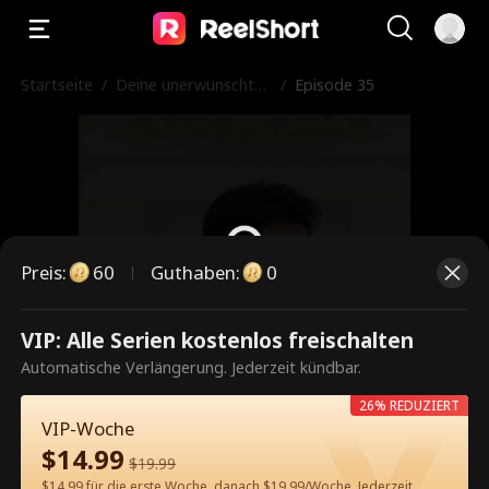
Startseite
/
Deine unerwünschte
/
Episode 35
Mutter ist mein Scha
tz
Preis
:
60
Guthaben
:
0
VIP: Alle Serien kostenlos freischalten
Dies ist eine kostenpflichtige
Automatische Verlängerung. Jederzeit kündbar.
Episode. Bitte entsperren, um
26% REDUZIERT
weiterzusehen.
VIP-Woche
$
14.99
$
19.99
$14.99 für die erste Woche, danach $19.99/Woche. Jederzeit