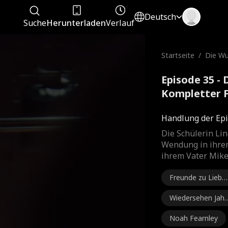
Deutsch
Suche
Herunterladen
Verlauf
Startseite
/
Die Wu
u
Episode 35 -
Kompletter 
Handlung der Epi
Die Schülerin Li
Wendung in ihrem
ihrem Vater Mike
Freunde zu Liebe
den
Wiedersehen Jahr
e später
Noah Fearnley