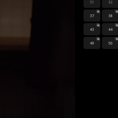
31
32
37
38
43
44
49
50