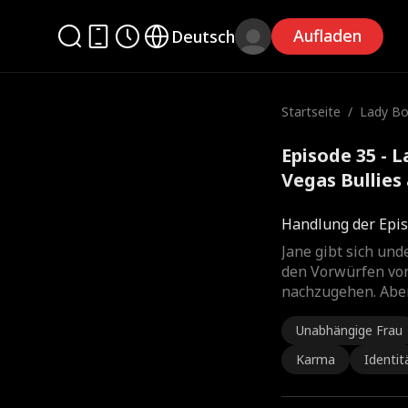
Aufladen
Deutsch
Startseite
/
Lady Bo
gas Bull
Episode 35 - 
Vegas Bullies
Handlung der Epis
Jane gibt sich und
den Vorwürfen vo
nachzugehen. Aber
Unabhängige Frau
Karma
Identit