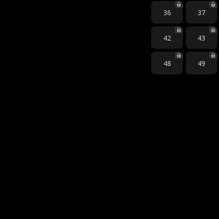
36
37
42
43
48
49