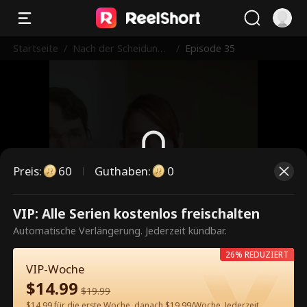
Startseite
/
Nach der Scheidung
/
Episode 35
wurde meine Ex-Frau
zur Milliardärin
Preis
:
60
Guthaben
:
0
Dies ist eine kostenpflichtige
VIP: Alle Serien kostenlos freischalten
Episode. Bitte entsperren, um
Automatische Verlängerung. Jederzeit kündbar.
weiterzusehen.
26% REDUZIERT
VIP-Woche
$
14.99
$
19.99
60
Jetzt entsperren
$14.99 für die erste Woche, danach $19.99/Woche. Jederzeit