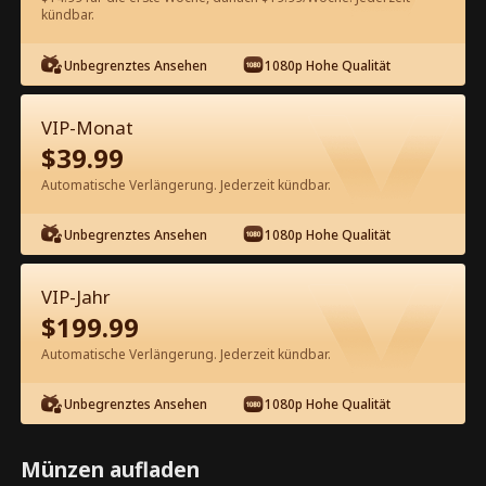
kündbar.
Kostenlos in der App ansehen
Unbegrenztes Ansehen
1080p Hohe Qualität
VIP-Monat
$
39.99
Automatische Verlängerung. Jederzeit kündbar.
Unbegrenztes Ansehen
1080p Hohe Qualität
Episode 35 - Nach der Scheidung
wurde meine Ex-Frau zur Milliardärin
VIP-Jahr
Kompletter Film
$
199.99
0-49
50-56
Alle Episoden
Automatische Verlängerung. Jederzeit kündbar.
35
36
37
38
39
4
Unbegrenztes Ansehen
1080p Hohe Qualität
Münzen aufladen