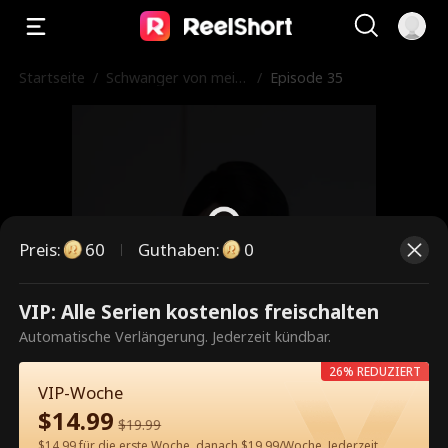
Startseite
/
Schwanger von mein
/
Episode 35
em neuen Chef
Preis
:
60
Guthaben
:
0
VIP: Alle Serien kostenlos freischalten
Dies ist eine kostenpflichtige
Automatische Verlängerung. Jederzeit kündbar.
Episode. Bitte entsperren, um
26% REDUZIERT
weiterzusehen.
VIP-Woche
$
14.99
$
19.99
$14.99 für die erste Woche, danach $19.99/Woche. Jederzeit