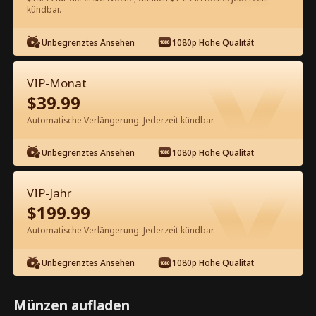
60
Jetzt entsperren
kündbar.
Unbegrenztes Ansehen
1080p Hohe Qualität
Kostenlos in der App ansehen
VIP-Monat
$
39.99
Automatische Verlängerung. Jederzeit kündbar.
Unbegrenztes Ansehen
1080p Hohe Qualität
Episode 35 - Schwanger von meinem
VIP-Jahr
neuen Chef Kompletter Film
$
199.99
Automatische Verlängerung. Jederzeit kündbar.
1-50
51-74
Alle Episoden
Unbegrenztes Ansehen
1080p Hohe Qualität
35
36
37
38
39
4
Münzen aufladen