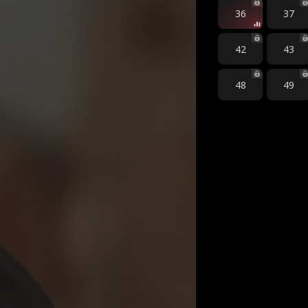
36
37
42
43
48
49