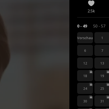
2.5k
0 - 49
50 - 57
Vorschau
1
6
7
12
13
18
19
24
25
30
31