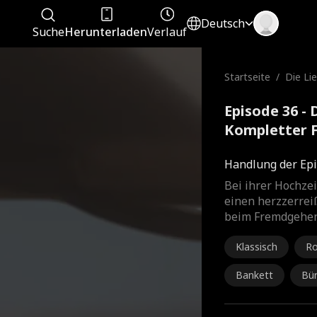
Deutsch
Suche
Herunterladen
Verlauf
Startseite
/
Die Li
Episode 36 -
Kompletter 
Handlung der Epi
Bei ihrer Hochzei
einen herzzerrei
beim Fremdgehen 
Klassisch
Ro
Bankett
Bü