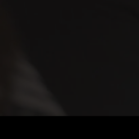
Preis
:
60
Guthaben
:
0