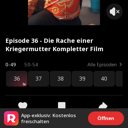
Episode 36 - Die Rache einer
Kriegermutter Kompletter Film
0-49
50-54
Alle Episoden
36
37
38
39
40
4
App-exklusiv: Kostenlos
140
5.2k
Teilen
Öffnen
freischalten