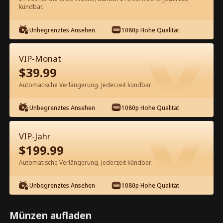
60
Jetzt entsperren
kündbar.
Unbegrenztes Ansehen
1080p Hohe Qualität
Kostenlos in der App ansehen
VIP-Monat
$
39.99
Automatische Verlängerung. Jederzeit kündbar.
Unbegrenztes Ansehen
1080p Hohe Qualität
Episode 36 - Eine Beziehung im
VIP-Jahr
Verborgenen Kompletter Film
$
199.99
Automatische Verlängerung. Jederzeit kündbar.
1-50
51-62
Alle Episoden
Unbegrenztes Ansehen
1080p Hohe Qualität
36
37
38
39
40
4
Münzen aufladen