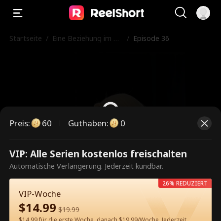
Startseite
/
Eine Beziehung im Ve
/
Episode 36
rborgenen
Preis
:
60
Guthaben
:
0
VIP: Alle Serien kostenlos freischalten
Dies ist eine kostenpflichtige
Automatische Verlängerung. Jederzeit kündbar.
Episode. Bitte entsperren, um
26% REDUZIERT
weiterzusehen.
VIP-Woche
$
14.99
$
19.99
$14.99 für die erste Woche, danach $19.99/Woche. Jederzeit