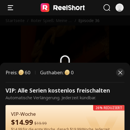
Startseite
/
Roter Spieß: Meine F
/
Episode 36
rau bereut
Preis
:
60
Guthaben
:
0
Dies ist eine kostenpflichtige
VIP: Alle Serien kostenlos freischalten
Episode. Bitte entsperren, um
Automatische Verlängerung. Jederzeit kündbar.
weiterzusehen.
26% REDUZIERT
VIP-Woche
$
14.99
$
19.99
60
Jetzt entsperren
$14.99 für die erste Woche, danach $19.99/Woche. Jederzeit