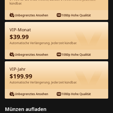
kündbar.
Kostenlos in der App ansehen
Unbegrenztes Ansehen
1080p Hohe Qualität
VIP-Monat
$
39.99
Automatische Verlängerung. Jederzeit kündbar.
Unbegrenztes Ansehen
1080p Hohe Qualität
Episode 36 - Roter Spieß: Meine Frau
bereut Kompletter Film
VIP-Jahr
$
199.99
1-50
51-70
Alle Episoden
Automatische Verlängerung. Jederzeit kündbar.
36
37
38
39
40
4
Unbegrenztes Ansehen
1080p Hohe Qualität
Münzen aufladen