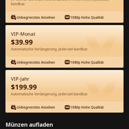
60
Jetzt entsperren
kündbar.
Unbegrenztes Ansehen
1080p Hohe Qualität
Kostenlos in der App ansehen
VIP-Monat
$
39.99
Automatische Verlängerung. Jederzeit kündbar.
Unbegrenztes Ansehen
1080p Hohe Qualität
Episode 36 - Schwimme mein Weg
VIP-Jahr
zurück zu dir Kompletter Film
$
199.99
Automatische Verlängerung. Jederzeit kündbar.
0-49
50-72
Alle Episoden
Unbegrenztes Ansehen
1080p Hohe Qualität
36
37
38
39
40
4
Münzen aufladen