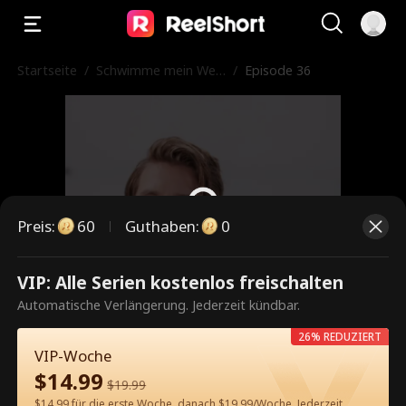
Startseite
/
Schwimme mein Weg
/
Episode 36
zurück zu dir
Preis
:
60
Guthaben
:
0
VIP: Alle Serien kostenlos freischalten
Dies ist eine kostenpflichtige
Automatische Verlängerung. Jederzeit kündbar.
Episode. Bitte entsperren, um
26% REDUZIERT
weiterzusehen.
VIP-Woche
$
14.99
$
19.99
$14.99 für die erste Woche, danach $19.99/Woche. Jederzeit