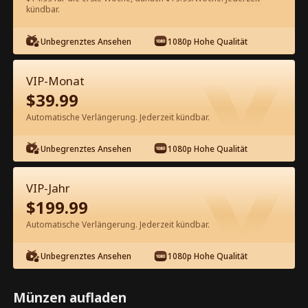
60
Jetzt entsperren
kündbar.
Unbegrenztes Ansehen
1080p Hohe Qualität
Kostenlos in der App ansehen
VIP-Monat
$
39.99
Automatische Verlängerung. Jederzeit kündbar.
Unbegrenztes Ansehen
1080p Hohe Qualität
Episode 37 - Die Erbin stürzt bei
VIP-Jahr
ihrem Ehemann ab Kompletter Film
$
199.99
Automatische Verlängerung. Jederzeit kündbar.
1-50
51-67
Alle Episoden
Unbegrenztes Ansehen
1080p Hohe Qualität
37
38
39
40
41
4
Münzen aufladen