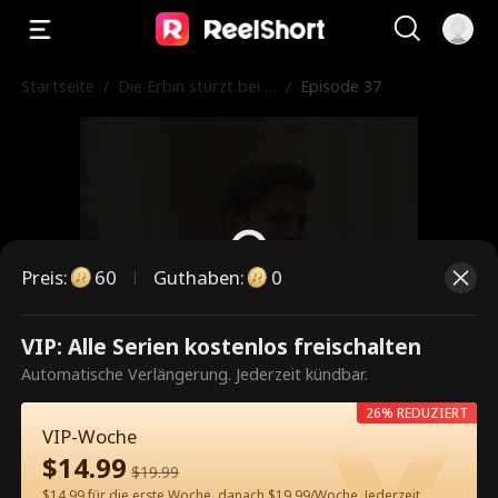
Startseite
/
Die Erbin stürzt bei ih
/
Episode 37
rem Ehemann ab
Preis
:
60
Guthaben
:
0
VIP: Alle Serien kostenlos freischalten
Dies ist eine kostenpflichtige
Automatische Verlängerung. Jederzeit kündbar.
Episode. Bitte entsperren, um
26% REDUZIERT
weiterzusehen.
VIP-Woche
$
14.99
$
19.99
$14.99 für die erste Woche, danach $19.99/Woche. Jederzeit