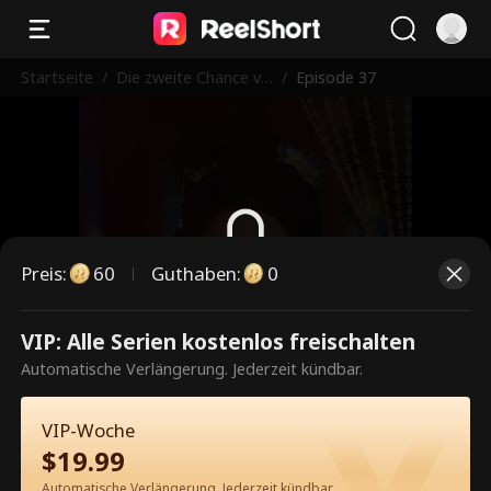
Startseite
/
Die zweite Chance vo
/
Episode 37
n Schicksal
Preis
:
60
Guthaben
:
0
Dies ist eine kostenpflichtige
VIP: Alle Serien kostenlos freischalten
Episode. Bitte entsperren, um
Automatische Verlängerung. Jederzeit kündbar.
weiterzusehen.
VIP-Woche
$
19.99
60
Jetzt entsperren
Automatische Verlängerung. Jederzeit kündbar.