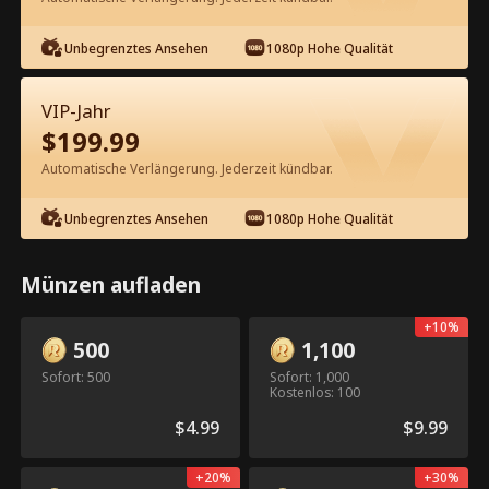
Unbegrenztes Ansehen
1080p Hohe Qualität
Kostenlos in der App ansehen
VIP-Jahr
$
199.99
Automatische Verlängerung. Jederzeit kündbar.
Unbegrenztes Ansehen
1080p Hohe Qualität
Episode 37 - Die zweite Chance von
Münzen aufladen
Schicksal Kompletter Film
+
10
%
1-50
51-56
Alle Episoden
500
1,100
Sofort: 500
Sofort: 1,000
Kostenlos: 100
37
38
39
40
41
4
$
4.99
$
9.99
+
20
%
+
30
%