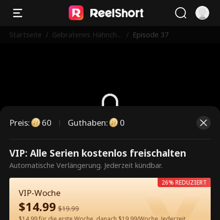
Startseite
/
Gebratenes Hähnche
/
Episode 37
n, Blitzenschnelle Ehe
Preis
:
60
Guthaben
:
0
Dies ist eine kostenpflichtige
VIP: Alle Serien kostenlos freischalten
Episode. Bitte entsperren, um
Automatische Verlängerung. Jederzeit kündbar.
weiterzusehen.
26% REDUZIERT
VIP-Woche
$
14.99
$
19.99
60
Jetzt entsperren
$14.99 für die erste Woche, danach $19.99/Woche. Jederzeit