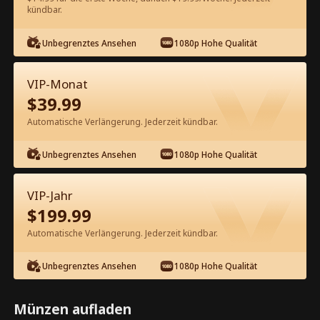
kündbar.
Kostenlos in der App ansehen
Unbegrenztes Ansehen
1080p Hohe Qualität
VIP-Monat
$
39.99
Automatische Verlängerung. Jederzeit kündbar.
Unbegrenztes Ansehen
1080p Hohe Qualität
Episode 37 - Gebratenes Hähnchen,
Blitzenschnelle Ehe Kompletter Film
VIP-Jahr
$
199.99
0-49
50-83
Alle Episoden
Automatische Verlängerung. Jederzeit kündbar.
37
38
39
40
41
4
Unbegrenztes Ansehen
1080p Hohe Qualität
Münzen aufladen