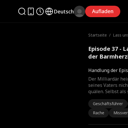
Aufladen
Deutsch
Startseite
/
Lass un
en der 
Episode 37 - 
der Barmherz
Handlung der Epis
Der Milliardär hei
seines Vaters nich
quälen. Selbst als
Geschäftsführer
Rache
Missver