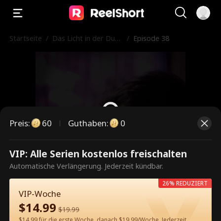
Startseite
/
Das Licht in der Dunk
/
Episode 38
elheit
Preis
:
60
Guthaben
:
0
VIP: Alle Serien kostenlos freischalten
Dies ist eine kostenpflichtige
Automatische Verlängerung. Jederzeit kündbar.
Episode. Bitte entsperren, um
26% REDUZIERT
weiterzusehen.
VIP-Woche
$
14.99
$
19.99
$14.99 für die erste Woche, danach $19.99/Woche. Jederzeit