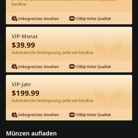
60
Jetzt entsperren
kündbar.
Unbegrenztes Ansehen
1080p Hohe Qualität
Kostenlos in der App ansehen
VIP-Monat
$
39.99
Automatische Verlängerung. Jederzeit kündbar.
Unbegrenztes Ansehen
1080p Hohe Qualität
Episode 38 - Das Licht in der
VIP-Jahr
Dunkelheit Kompletter Film
$
199.99
Automatische Verlängerung. Jederzeit kündbar.
1-50
51-76
Alle Episoden
Unbegrenztes Ansehen
1080p Hohe Qualität
38
39
40
41
42
4
Münzen aufladen